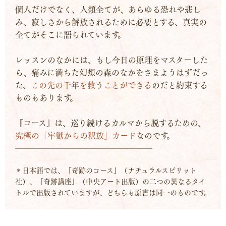
個人だけでなく、人類全てが、あらゆる恐れや悲し
み、寂しさから解放されるために必要とする、真実の
全てがそこに語られています。
レッスンのなかには、もし今日の原理をマスターした
ら、痛みに満ちた幻想の森のなかをさまようはずだっ
た、
この先の千年を救うことができる
のだと約束する
ものもあります。
『コース』は、巡り続けるカルマから脱するための、
究極の「牢獄からの釈放」カード
なのです。
─────────────────
＊日本語では、『奇跡のコース』（ナチュラルスピリット
社）、『奇跡講座』（中央アート出版）の二つの異なるタイ
トルで出版されていますが、どちらも原書は同一のものです。