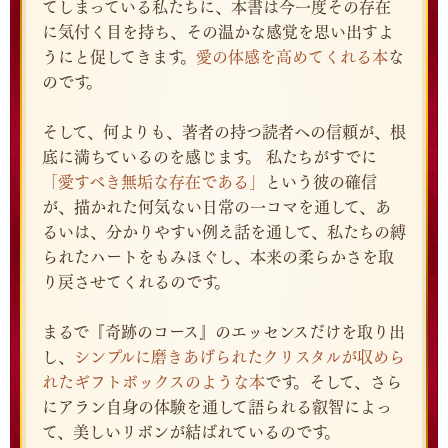
てしまっている私たちに、本書は今一度その存在
に気付く目を持ち、その温かな感覚を思い出すよ
うにと促してきます。
愛の体感を高めてくれる本
な
のです。
そして、何よりも、著者の持つ読者への信頼が、根
底に満ちているのを感じます。 私たちがすでに
「愛すべき無垢な存在である」
という彼の確信
が、描かれた何気ない日常の一コマを通して、あ
るいは、分かりやすい例え話を通して、私たちの縛
られたハートをもみほぐし、本来の柔らかさを取
り戻させてくれるのです。
まるで『奇跡のコース』のエッセンスだけを取り出
し、
シンプルに磨きあげられたクリスタルが収めら
れたギフトボックスのような本
です。そして、さら
にアラン自身の体験を通して語られる叡智によっ
て、美しいリボンが結ばれているのです。