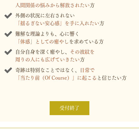
人間関係の悩みから解放されたい
方
外側の状況に左右されない
「揺るぎない安心感」を手に入れたい
方
難解な理論よりも、心に響く
「体感」としての癒やし
を求めている方
自分自身を深く癒やし、
その波紋を
周りの人にも広げていきたい
方
奇跡は特別なことではなく、
日常で
「当たり前（Of Course）」に起こる
と信じたい方
受付終了