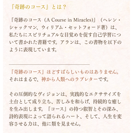
『奇跡のコース』とは？
『奇跡のコース（A Course in Miracles)』（ヘレン・
シャックマン、ウィリアム・セットフォード著）は、
私たちにスピリチュアルな目覚めを促す自己学習につ
いて書かれた書籍です。アランは、この書物を以下の
ように表現しています。
─────────────────
『奇跡のコース』ほどすばらしいものはありません。
それはまるで、
神から人類へのラブレター
です。
その圧倒的なヴィジョンは、実践的なエクササイズを
土台として成り立ち、苦しみを和らげ、持続的な癒し
を生み出します。『コース』の持つ叡智とその深み、
詩的表現によって語られるハート、そして、人生を変
容させる力は、他に類を見ません。