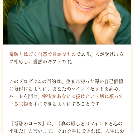
奇跡とはごく自然で豊かなもの
であり、人が受け取る
に相応しい当然のギフトです。
このプログラムの目的は、生まれ持った深い自己価値
に気付けるように、あなたのマインドセットを高め、
ハートを開き、
宇宙があなたに授けたいと切に願って
いる宝物
を手にできるようにすることです。
『奇跡のコース』は、「真の癒しとはマインドと心の
平和だ」と言います。 それを手にできれば、人生にお