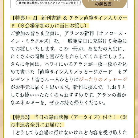
【特典1・2】 新刊書籍 ＆ アラン直筆サイン入りカー
ド（※会場参加の方に当日お渡し）
ご参加の皆さま全員に、アランの新刊『オフコース・
イン・ミラクルズ』を、一般発売日に先駆けて会場に
てお渡しいたします。
この一冊が、あなたの人生に、
たくさんの奇跡と喜びをもたらしてくれるでしょう。
さらに今回は、ハワイにいるアランが一枚一枚心を込
めて書いた「直筆サイン入りメッセージカード」もプ
レゼント！皆さん一人ひとりに
ぴったりのメッセージ
がお手元に届くと思います。新刊に挟んで、しおりと
してお使いいただくのもおすすめです。アランの温か
なエネルギーを、ぜひお持ち帰りください。
【特典3】 当日の録画映像（アーカイブ）付き！（※
お申込者全員にお届け）
「
どうしても会場に行けないけれど内容を受け取りた