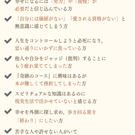
幸せになるには
「努力」や「我慢」が
必要
だと信じ込んでいる方
「自分には価値がない」「愛される資格がない」
と
無意識に感じてしまう方
人生をコントロールしようと必死になり、
思い通りにいかずに焦っている
方
他人や自分をジャッジ（批判）することに
もう疲れ果ててしまった
方
『奇跡のコース』に興味はあるが
本が難しくて挫折してしまった
方
スピリチュアルな知識はあるのに
現実生活で活かせていない
と感じる方
幸せを外側に探し求め、
歩き回る旅を
「終わり」にしたい
方
苦手な人や許せない人がいて