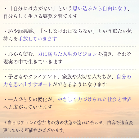
・「自分には力がない」という
思い込みから自由になり
、
自分らしく生きる感覚を育てます
・恥や罪悪感、「〜しなければならない」という重たい気
持ちを
手放していきます
・心から望む、
力に満ちた人生のビジョン
を描き、それを
現実の中で生きていきます
・子どもやクライアント、家族や大切な人たちが、
自分の
力を思い出すサポート
ができるようになります
・一人ひとりの変化が、
やさしく力づけられた社会と世界
へと広がっていきます
＊当日はアランが参加者の方の状態や流れに合わせ、内容を適宜変
更していく可能性がございます。