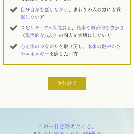
自分自身を癒しながら
、まわりの人の力にも
貢
献したい
方
スピリチュアルな成長
と、
仕事や経済的な豊かさ
（現実的な成功）
の両方を大切にしたい方
心と体のつながり
を取り戻し、
本来の健やかさ
やエネルギー
を感じたい方
受付終了
この一日を終えたとき、