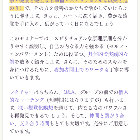
事・健康と健全なる幸福・スピリチュアルな成長と道
のり）
で、その力を最善のかたちで活かしていけるよ
うに導きます。きっと、ハートに深く届き、豊かな感
覚を手に入れ、広がっていく日になるでしょう。
このセミナーでは、スピリチュアルな原理原則を分か
りやすく説明し、自己の内なる力を強める（セルフ・
エンパワーメント）ために役立つ、
具体的で実践的な
例
を数多く紹介します。さらに、そのためのスキルを
身につけるために、
参加者同士でのワークも
丁寧に導
いていきます。
レクチャー
はもちろん、
Q&A
、グループの前での
個人
的なコーチング
（短時間にはなりますが）も行いま
す。
深い視覚化瞑想
を通じて、内なる力のパワフルさ
も再発見できるで しょう。そして、
仲間と繋がり合
い、支え合う時間
もとても大切です。充分にご用意し
ています。