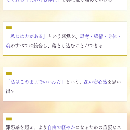
てくれる「大いなる存在」
と共に取り組んでいける
「私には力がある」
という感覚を、
思考・感情・身体・
魂
のすべてに統合し、落とし込むことができる
「私はこのままでいいんだ」
という、
深い安心感
を思い
出す
罪悪感を超え、より
自由で軽やか
になるための重要なス